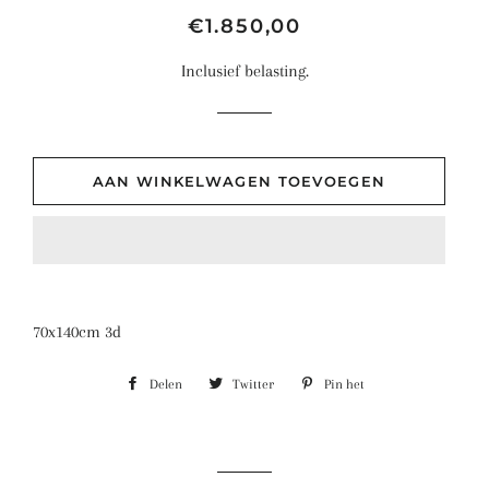
Normale
Aanbiedingsprijs
€1.850,00
prijs
Inclusief belasting.
AAN WINKELWAGEN TOEVOEGEN
70x140cm 3d
Delen
Delen
Twitter
Twitteren
Pin het
Pinnen
op
op
op
Facebook
Twitter
Pinterest