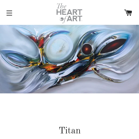
W
SITENAVIGATIE
Titan