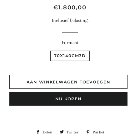
Normale
Aanbiedingsprijs
€1.800,00
prijs
Inclusief belasting.
Formaat
70X140CM3D
AAN WINKELWAGEN TOEVOEGEN
NU KOPEN
Delen
Delen
Twitter
Twitteren
Pin het
Pinnen